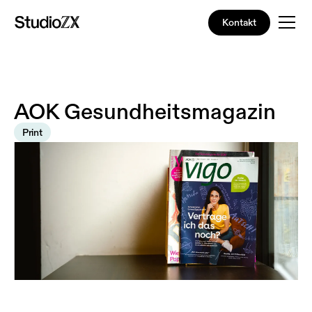
Kontakt
A
O
K
G
e
s
u
n
d
h
e
i
t
s
m
a
g
a
z
i
n
Print