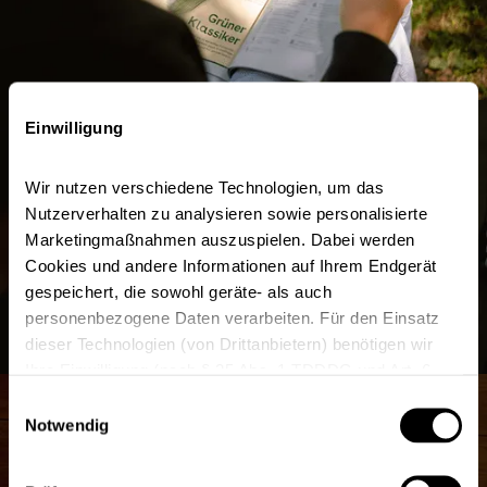
Einwilligung
Wir nutzen verschiedene Technologien, um das 
Nutzerverhalten zu analysieren sowie personalisierte 
Marketingmaßnahmen auszuspielen. Dabei werden 
Cookies und andere Informationen auf Ihrem Endgerät 
gespeichert, die sowohl geräte- als auch 
personenbezogene Daten verarbeiten. Für den Einsatz 
dieser Technologien (von Drittanbietern) benötigen wir 
Ihre Einwilligung (nach § 25 Abs. 1 TDDDG und Art. 6 
Abs. 1 a) DSGVO). Um eine Auswahl zu treffen, klicken 
Einwilligungsauswahl
Sie auf Datenschutzeinstellungen und wählen Sie die 
Notwendig
entsprechenden Optionen. Beim Klick auf Alle zulassen 
werden alle Tools aktiviert.