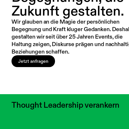
Z
u
k
u
n
f
t
g
e
s
t
a
l
t
e
n
.
Wir glauben an die Magie der persönlichen
Begegnung und Kraft kluger Gedanken. Desha
gestalten wir seit über 25 Jahren Events, die
Haltung zeigen, Diskurse prägen und nachhalt
Beziehungen schaffen.
Jetzt anfragen
Thought Leadership verankern