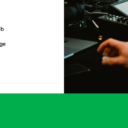
lb
ige