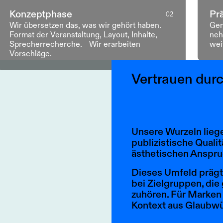
Konzeptphase
Pr
02
Wir übersetzen das, was wir gehört haben.
Gem
Format der Veranstaltung, Layout, Inhalte,
neh
Sprecherrecherche. Wir erarbeiten
wei
Vorschläge.
Vertrauen durc
Unsere Wurzeln liege
publizistische Qualit
ästhetischen Anspru
Dieses Umfeld prägt 
bei Zielgruppen, di
zuhören. Für Marken 
Kontext aus Glaubwü