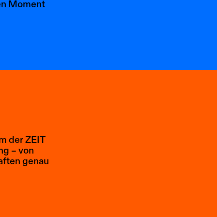
den Moment
em der ZEIT
ng – von
haften genau