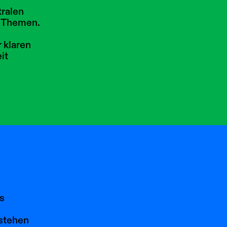
tralen
n Themen.
 klaren
it
s
stehen