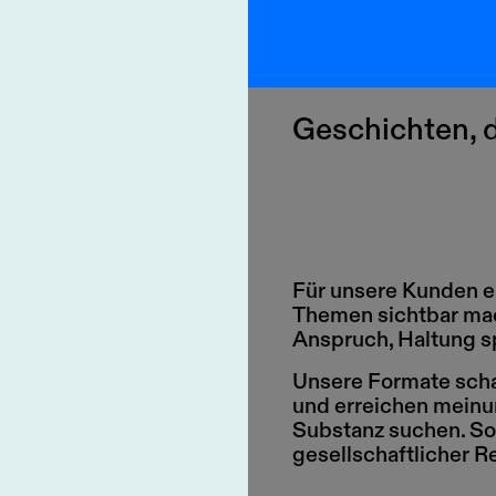
Geschichten, d
Für unsere Kunden er
Themen sichtbar ma
Anspruch, Haltung s
Unsere Formate scha
und erreichen meinun
Substanz suchen. So
gesellschaftlicher R