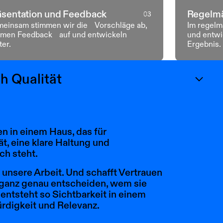
äsentation und Feedback
Regelmä
03
einsam stimmen wir die Vorschläge ab,
Im regelm
men Feedback auf und entwickeln
und entwi
ter.
Ergebnis.
h Qualität
n in einem Haus, das für
ät, eine klare Haltung und
ch steht.
unsere Arbeit. Und schafft Vertrauen
e ganz genau entscheiden, wem sie
entsteht so Sichtbarkeit in einem
rdigkeit und Relevanz.