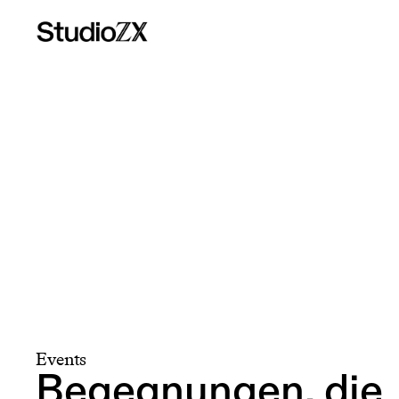
Events
B
e
g
e
g
n
u
n
g
e
n
,
d
i
e