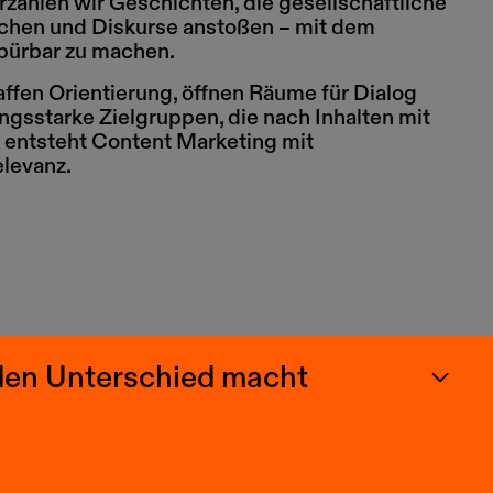
zählen wir Geschichten, die gesellschaftliche
chen und Diskurse anstoßen – mit dem
pürbar zu machen.
ffen Orientierung, öffnen Räume für Dialog
gsstarke Zielgruppen, die nach Inhalten mit
 entsteht Content Marketing mit
elevanz.
 den Unterschied macht