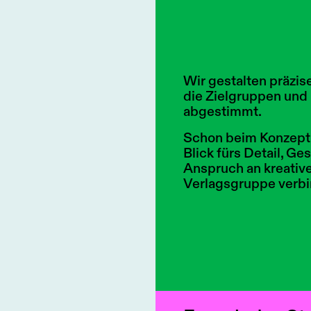
Wir gestalten präzise,
die Zielgruppen und
abgestimmt.
Schon beim Konzept a
Blick fürs Detail, G
Anspruch an kreative
Verlagsgruppe verbin