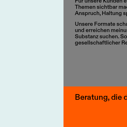
Für unsere Kunden er
Themen sichtbar ma
Anspruch, Haltung s
Unsere Formate scha
und erreichen meinun
Substanz suchen. So
gesellschaftlicher R
Beratung, die