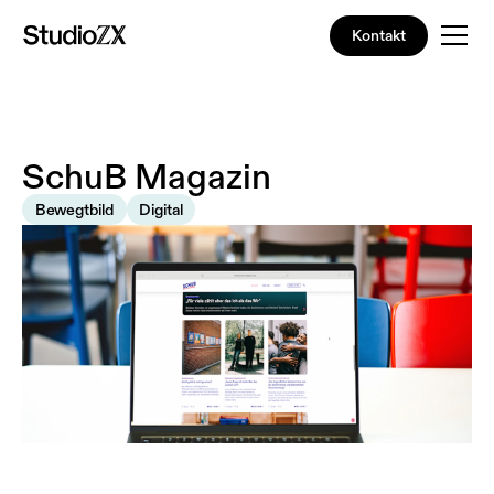
Kontakt
S
c
h
u
B
M
a
g
a
z
i
n
|
Bewegtbild
Digital