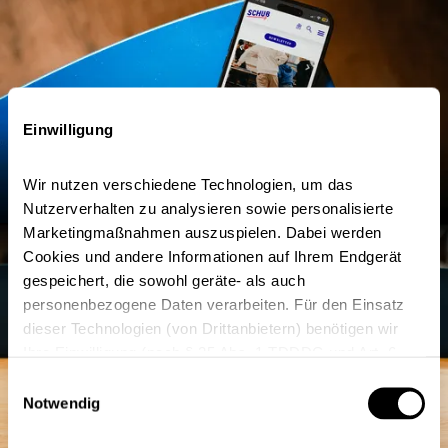
Einwilligung
Wir nutzen verschiedene Technologien, um das 
Nutzerverhalten zu analysieren sowie personalisierte 
Marketingmaßnahmen auszuspielen. Dabei werden 
Cookies und andere Informationen auf Ihrem Endgerät 
gespeichert, die sowohl geräte- als auch 
personenbezogene Daten verarbeiten. Für den Einsatz 
dieser Technologien (von Drittanbietern) benötigen wir 
Ihre Einwilligung (nach § 25 Abs. 1 TDDDG und Art. 6 
Abs. 1 a) DSGVO). Um eine Auswahl zu treffen, klicken 
Einwilligungsauswahl
Sie auf Datenschutzeinstellungen und wählen Sie die 
Notwendig
entsprechenden Optionen. Beim Klick auf Alle zulassen 